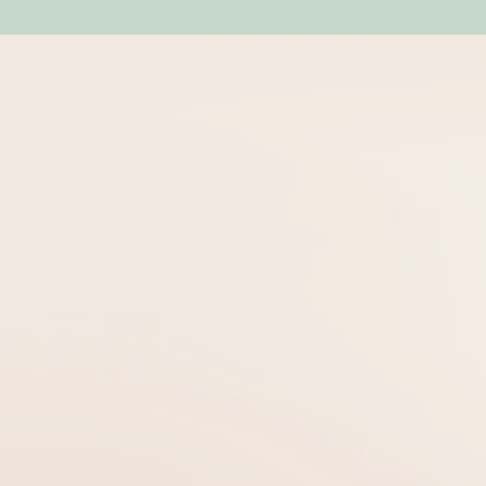
קוראים מספרי
על "הנשיקה ש
מה שהתחיל כקריאה מסקרנות
עוד. כך ומבלי שהתכוונתי כל
ספר מקסים, עדין, אינטימי ו
ויקי ניצן